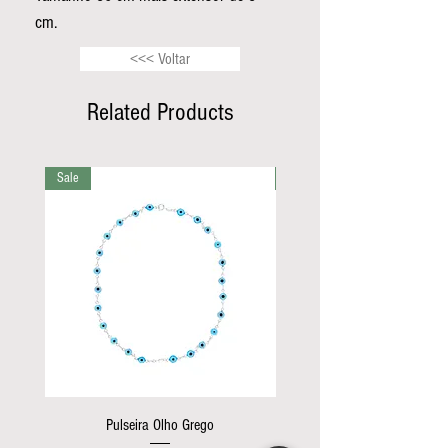
cm.
<<< Voltar
Related Products
Sale
Sale
Pulseira Olho Grego
Pulseira do canto color