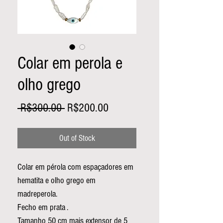
Colar em perola e
olho grego
Regular
Sale
 R$300.00 
R$200.00
Price
Price
Out of Stock
Colar em pérola com espaçadores em
hematita e olho grego em
madreperola.
Fecho em prata .
Tamanho 50 cm mais extensor de 5