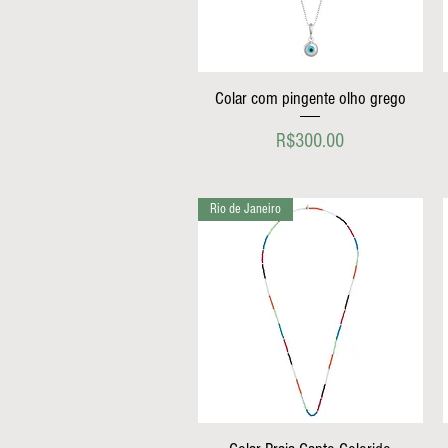
Colar com pingente olho grego
Price
R$300.00
Rio de Janeiro