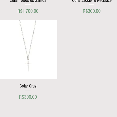
Colar Todos os Santos
Coral Jackie´o Necklace
Price
Price
R$1,700.00
R$300.00
Colar Cruz
Price
R$300.00