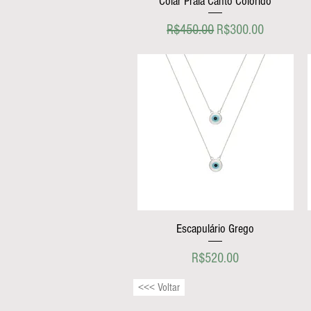
Colar Praia Canto Colorido
Regular Price
Sale Price
R$450.00
R$300.00
Escapulário Grego
Price
R$520.00
<<< Voltar