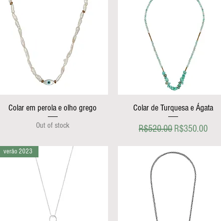
Colar em perola e olho grego
Colar de Turquesa e Ágata
Out of stock
Regular Price
Sale Price
R$520.00
R$350.00
verão 2023