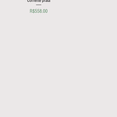
Corrente prata
Price
R$558.00