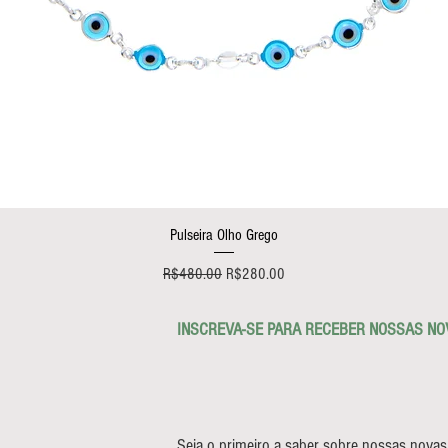
Quick View
Pulseira Olho Grego
Regular Price
Sale Price
R$480.00
R$280.00
INSCREVA-SE PARA RECEBER NOSSAS NO
Seja o primeiro a saber sobre nossas novas