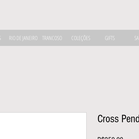
S
RIO DE JANEIRO
TRANCOSO
COLEÇÕES
GIFTS
SA
Cross Pen