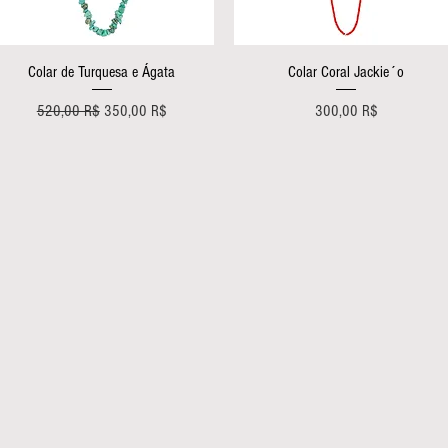
Aperçu rapide
Aperçu rapide
Colar de Turquesa e Ágata
Colar Coral Jackie´o
Prix original
Prix promotionnel
Prix
520,00 R$
350,00 R$
300,00 R$