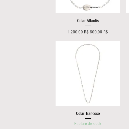
Aperçu rapide
Colar Atlantis
Prix original
Prix promotionnel
1 200,00 R$
600,00 R$
Aperçu rapide
Colar Trancoso
Rupture de stock