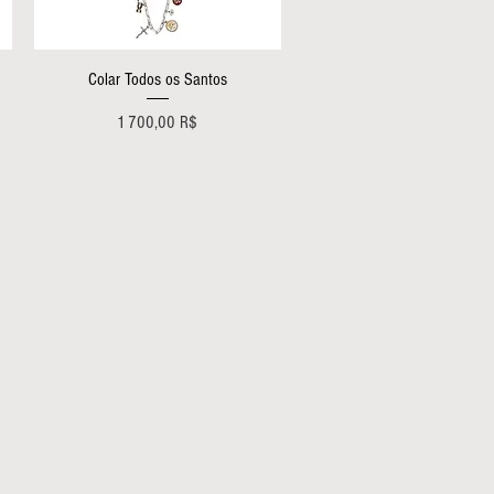
Aperçu rapide
Colar Todos os Santos
Prix
1 700,00 R$