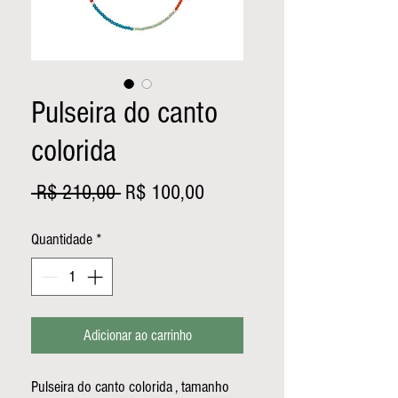
Pulseira do canto
colorida
Preço
Preço
 R$ 210,00 
R$ 100,00
normal
promocional
Quantidade
*
Adicionar ao carrinho
Pulseira do canto colorida , tamanho