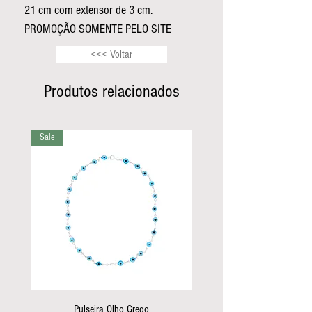
21 cm com extensor de 3 cm.
PROMOÇÃO SOMENTE PELO SITE
<<< Voltar
Produtos relacionados
Sale
Sale
Pulseira Olho Grego
Pulseira do canto color