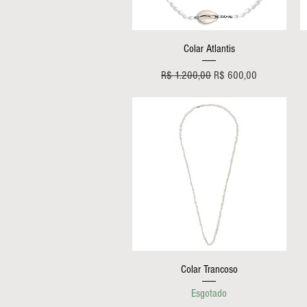
Visualização rápida
Colar Atlantis
Preço normal
Preço promocional
R$ 1.200,00
R$ 600,00
Visualização rápida
Colar Trancoso
Esgotado