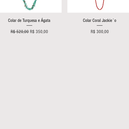
Visualização rápida
Visualização rápida
Colar de Turquesa e Ágata
Colar Coral Jackie´o
Preço normal
Preço promocional
Preço
R$ 520,00
R$ 350,00
R$ 300,00