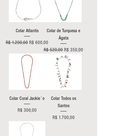
Colar Atlantis
Colar de Turquesa e
Ágata
Preço normal
Preço promocional
R$ 1.200,00
R$ 600,00
Preço normal
Preço promocional
R$ 520,00
R$ 350,00
Colar Coral Jackie´o
Colar Todos os
Santos
Preço
R$ 300,00
Preço
R$ 1.700,00