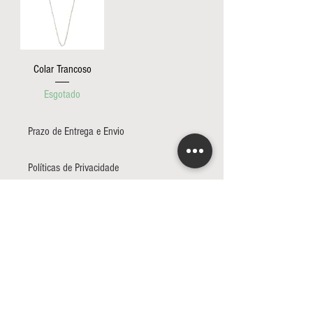
Colar Trancoso
Esgotado
Prazo de Entrega e Envio
Políticas de Privacidade
Trocas e Devoluções
INSCREVA-SE PARA RECEBER NOSSAS
NOVIDADES
Seja o primeiro a saber sobre nossas
novas coleções e promoções