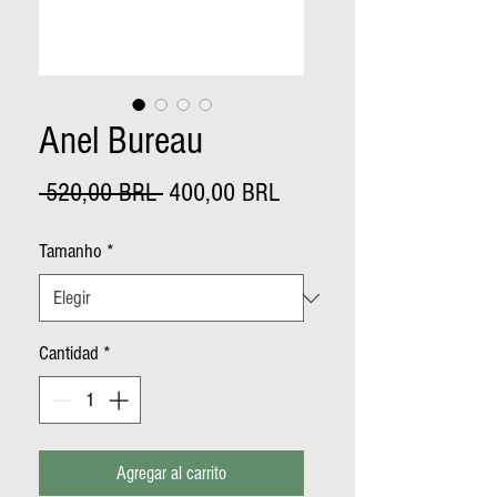
Anel Bureau
Precio
Precio
 520,00 BRL 
400,00 BRL
de
Tamanho
*
oferta
Cantidad
*
Agregar al carrito