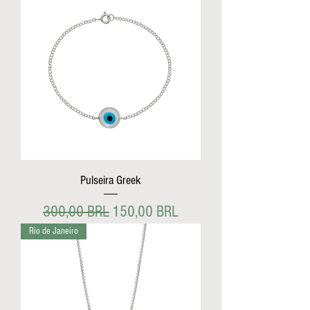
Pulseira Greek
Precio
Precio de oferta
300,00 BRL
150,00 BRL
Rio de Janeiro