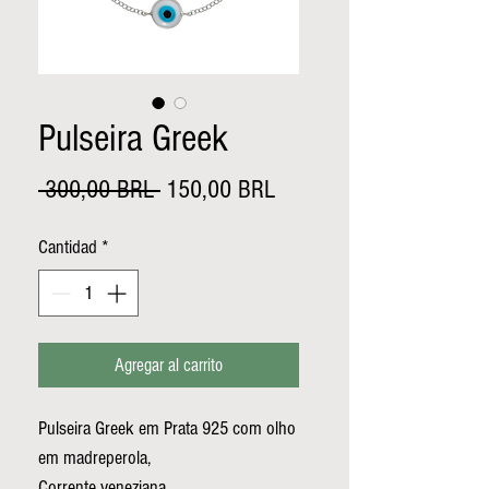
Pulseira Greek
Precio
Precio
 300,00 BRL 
150,00 BRL
de
Cantidad
*
oferta
Agregar al carrito
Pulseira Greek em Prata 925 com olho
em madreperola,
Corrente veneziana.