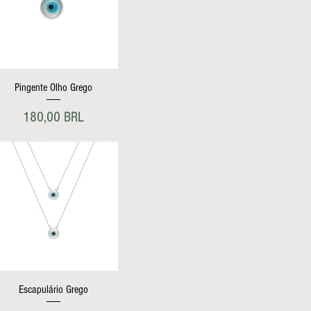
Vista rápida
Pingente Olho Grego
Precio
180,00 BRL
Vista rápida
Escapulário Grego