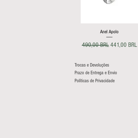
Vista rápida
Anel Apolo
Precio
Precio de of
490,00 BRL
441,00 BRL
Trocas e Devoluções
Prazo de Entrega e Envio
Políticas de Privacidade