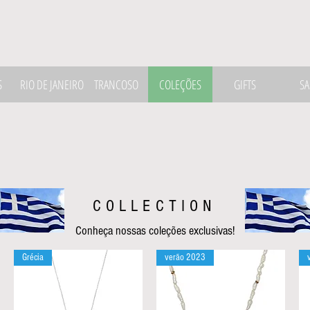
S
RIO DE JANEIRO
TRANCOSO
COLEÇÕES
GIFTS
SA
COLLECTION
Conheça nossas coleções exclusivas!
Grécia
verão 2023