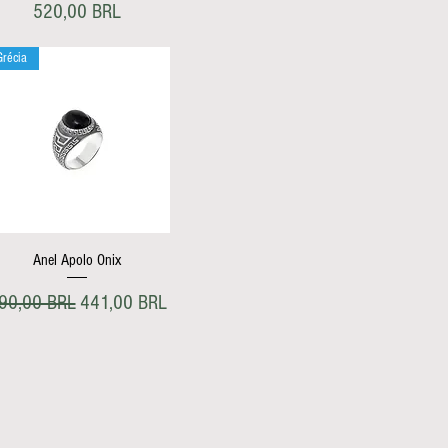
Precio
520,00 BRL
Grécia
Vista rápida
Anel Apolo Onix
recio
Precio de oferta
90,00 BRL
441,00 BRL