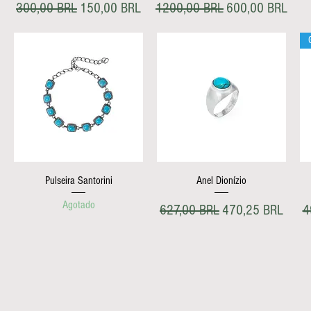
erta
Precio
Precio de oferta
Precio
Precio de oferta
300,00 BRL
150,00 BRL
1200,00 BRL
600,00 BRL
Vista rápida
Vista rápida
Pulseira Santorini
Anel Dionízio
Agotado
Precio
Precio de oferta
P
627,00 BRL
470,25 BRL
4