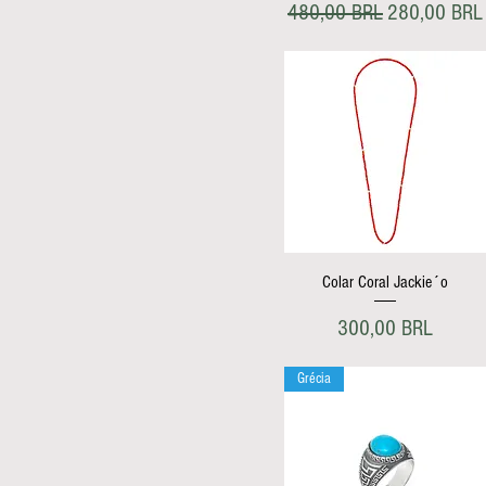
Precio
Precio de of
480,00 BRL
280,00 BRL
Vista rápida
Colar Coral Jackie´o
Precio
300,00 BRL
Grécia