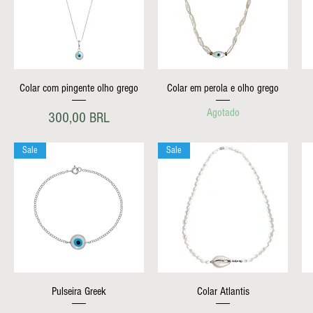
Vista rápida
Vista rápida
Colar com pingente olho grego
Colar em perola e olho grego
Agotado
Precio
300,00 BRL
Sale
Sale
Vista rápida
Vista rápida
Pulseira Greek
Colar Atlantis