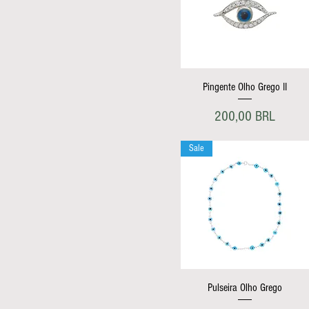
Vista rápida
Pingente Olho Grego II
Precio
200,00 BRL
Sale
Vista rápida
Pulseira Olho Grego