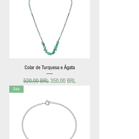
Colar de Turquesa e Ágata
Precio
Precio de oferta
520,00 BRL
350,00 BRL
Sale