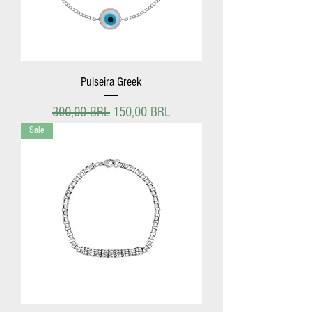
Pulseira Greek
Precio
Precio de oferta
300,00 BRL
150,00 BRL
Sale