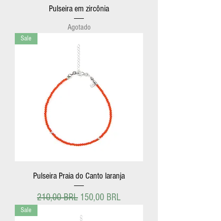
Pulseira em zircônia
Agotado
Sale
Pulseira Praia do Canto laranja
Precio
Precio de oferta
210,00 BRL
150,00 BRL
Sale