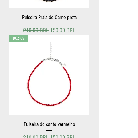
Pulseira Praia do Canto preta
Precio
Precio de oferta
210,00 BRL
150,00 BRL
BÚZIOS
Pulseira do canto vermelho
Precio
Precio de oferta
210,00 BRL
150,00 BRL