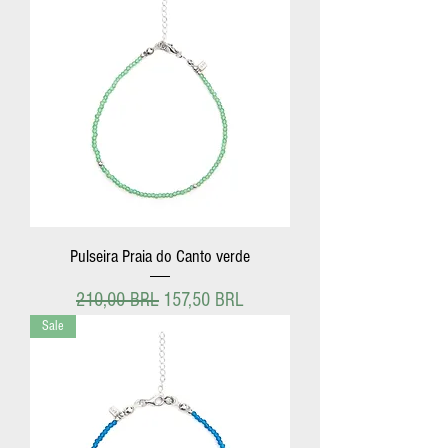
Pulseira Praia do Canto verde
Precio
Precio de oferta
210,00 BRL
157,50 BRL
Sale