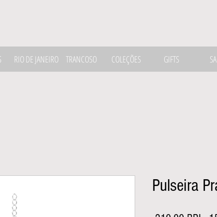
S
RIO DE JANEIRO
TRANCOSO
COLEÇÕES
GIFTS
SA
Pulseira Pr