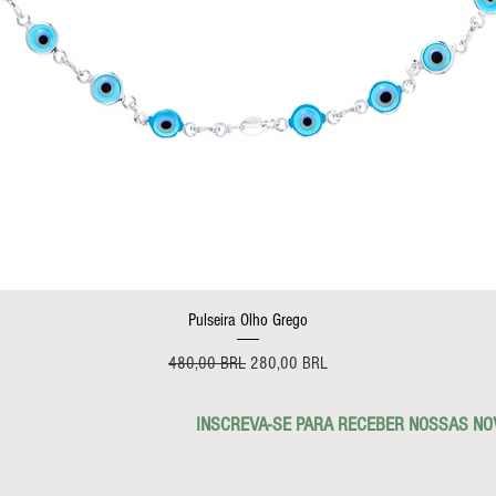
Vista rápida
Pulseira Olho Grego
Precio
Precio de oferta
480,00 BRL
280,00 BRL
INSCREVA-SE PARA RECEBER NOSSAS NO