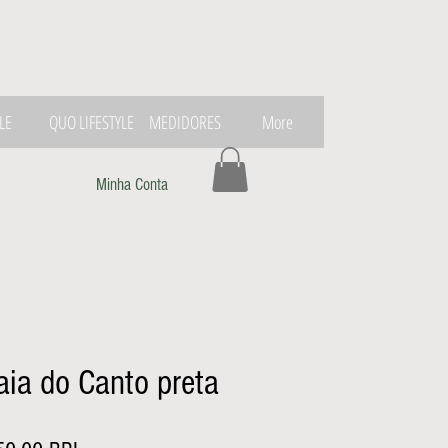
LE
QUO LIFESTYLE
MEDIDORES
More
Minha Conta
aia do Canto preta