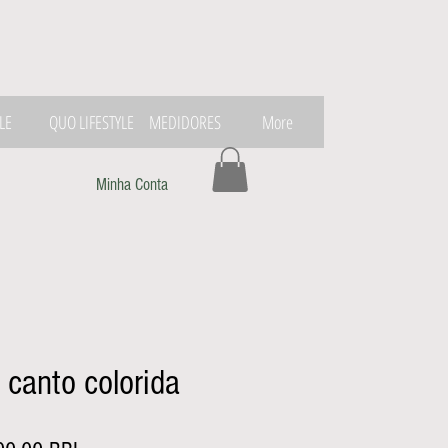
LE
QUO LIFESTYLE
MEDIDORES
More
Minha Conta
 canto colorida