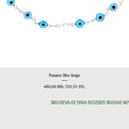
Vista rápida
Pulseira Olho Grego
Precio
Precio de oferta
480,00 BRL
280,00 BRL
INSCREVA-SE PARA RECEBER NOSSAS NO