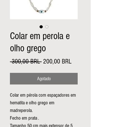
Colar em perola e
olho grego
Precio
Precio
 300,00 BRL 
200,00 BRL
de
Agotado
oferta
Colar em pérola com espaçadores em
hematita e olho grego em
madreperola.
Fecho em prata .
Tamanho 50 cm mais extensor de 5