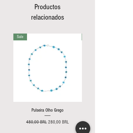
Productos
relacionados
Sale
Sale
Pulseira Olho Grego
Pulseira do canto color
Precio
Precio de oferta
Precio
480,00 BRL
280,00 BRL
210,00 BRL