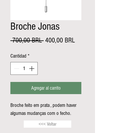
Broche Jonas
Precio
Precio
 700,00 BRL 
400,00 BRL
de
Cantidad
*
oferta
Agregar al carrito
Broche feito em prata , podem haver
algumas mudanças com o fecho.
<<< Voltar